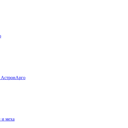
о
и АстронАрго
и и меха