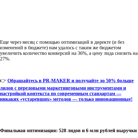
Еще через месяц с помощью оптимизаций в директе (и без
изменений в бюджете) нам удалось с таким же бюджетом
увеличить количество конверсий на 36%, а цену лида снизить на
27%.
👉
Обращайтесь в PR-MAKER и получайте до 50% больше
лидов с передовыми маркетинговыми инструментами и
настройкой контекста по современным стандартам —
никаких «устаревших» методов — только инновационные!
Финальная оптимизация: 528 лидов и 6 млн рублей выручки