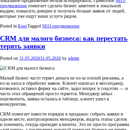
локальное продвижение нельзя игнорировать. Грамотное
SEO-
продвижение
помогает сделать бизнес заметнее в локальной
выдаче, повысить доверие и получать больше заявок от людей,
которые уже ищут ваши услуги рядом.
Posted in
Блог
Tagged
SEO-продвижение
CRM для малого бизнеса: как перестать
терять заявки
Posted on
31.05.2026
31.05.2026
by
admin
Малый бизнес часто теряет деньги не из-за плохой рекламы, а
из-за хаоса в обработке заявок. Клиент написал в мессенджер,
позвонил, оставил форму на сайте, задал вопрос в соцсетях — и
часть этих обращений просто теряется. Менеджер забыл
перезвонить, заявка осталась в таблице, клиент ушел к
конкурентам.
CRM помогает навести порядок в продажах: собрать заявки в
одном месте, контролировать менеджеров, видеть этапы сделок
и понимать, откуда приходят клиенты. Это не просто программа
«для учета», а инструмент, который помогает бизнесу не терять