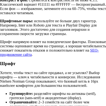
Контраст и фон:
стремитесь к контрастности не ниже 4.5:1.
Классический вариант #111111 на #FFFFFF — беспроигрышный.
Если фон — изображение, затемните его на 60–75%, чтобы текст
оставался читаемым.
Шрифтовые пары:
используйте не больше двух гарнитур.
Например, Inter или Roboto для текста и Playfair Display для
заголовков. Этого достаточно для создания иерархии и
сохранения скорости загрузки страницы.
Шрифт напрямую влияет на поведенческие факторы. Поисковые
системы оценивают время на странице, а хорошая читабельность
снижает показатель отказов и положительно влияет на
SEO-
продвижение сайта
.
Шрифт
Хотите, чтобы текст на сайте продавал, а не усыплял? Выбор
шрифта — ключ к читабельности и конверсии. Исследования
Nielsen Norman Group показывают, что базовый кегль в 16px
наиболее комфортен для большинства пользователей.
Группируйте:
разделяйте шрифты на антиквы (serif),
гротески (sans-serif) и акцидентные (display).
Ограничивайте:
2–3 семейств на сайт более чем