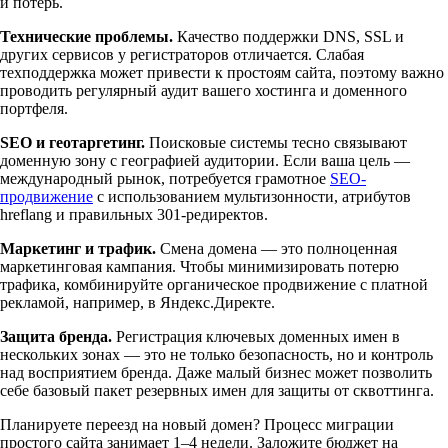
и потерь.
Технические проблемы.
Качество поддержки DNS, SSL и
других сервисов у регистраторов отличается. Слабая
техподдержка может привести к простоям сайта, поэтому важно
проводить регулярный аудит вашего хостинга и доменного
портфеля.
SEO и геотаргетинг.
Поисковые системы тесно связывают
доменную зону с географией аудитории. Если ваша цель —
международный рынок, потребуется грамотное
SEO-
продвижение
с использованием мультизонности, атрибутов
hreflang и правильных 301-редиректов.
Маркетинг и трафик.
Смена домена — это полноценная
маркетинговая кампания. Чтобы минимизировать потерю
трафика, комбинируйте органическое продвижение с платной
рекламой, например, в Яндекс.Директе.
Защита бренда.
Регистрация ключевых доменных имен в
нескольких зонах — это не только безопасность, но и контроль
над восприятием бренда. Даже малый бизнес может позволить
себе базовый пакет резервных имен для защиты от сквоттинга.
Планируете переезд на новый домен? Процесс миграции
простого сайта занимает 1–4 недели. Заложите бюджет на