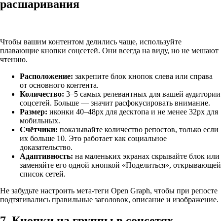
расшаривания
Чтобы вашим контентом делились чаще, используйте
плавающие кнопки соцсетей. Они всегда на виду, но не мешают
чтению.
Расположение:
закрепите блок кнопок слева или справа
от основного контента.
Количество:
3–5 самых релевантных для вашей аудитории
соцсетей. Больше — значит расфокусировать внимание.
Размер:
иконки 40–48px для десктопа и не менее 32px для
мобильных.
Счётчики:
показывайте количество репостов, только если
их больше 10. Это работает как социальное
доказательство.
Адаптивность:
на маленьких экранах скрывайте блок или
заменяйте его одной кнопкой «Поделиться», открывающей
список сетей.
Не забудьте настроить мета-теги Open Graph, чтобы при репосте
подтягивались правильные заголовок, описание и изображение.
7. Кнопки на группы в соцсетях