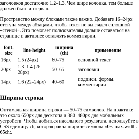
заголовков достаточно 1.2–1.3. Чем шире колонка, тем больше
должен быть интервал.
Пространство между блоками также важно. Добавьте 16–24px
отступа между абзацами, чтобы текст не выглядел сплошной
«стеной». Это помогает пользователям дольше оставаться на
странице и активнее оставлять комментарии.
font-
ширина
line-height
применение
size
(ch)
16px
1.5 (24px)
60–75
основной текст
1.3–1.4 (26–
20px
50–65
заголовки
28px)
подписи, формы,
14px
1.6 (22–24px)
40–60
комментарии
Ширина строки
Оптимальная ширина строки — 50–75 символов. На практике
это около 650px для десктопа и 380–480px для мобильных
устройств. Чтобы добиться идеального результата, используйте в
CSS единицу ch, которая равна ширине символа «0»: max-width:
65ch;.