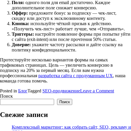
Поля:
одного поля для email достаточно. Каждое
дополнительное поле снижает конверсию.
Оффер:
предложите бонус за подписку — чек-лист,
скидку или доступ к эксклюзивному контенту.
Кнопка:
используйте чёткий призыв к действию.
«Получить чек-лист» работает лучше, чем «Отправить».
Триггеры:
настройте появление формы при попытке уйти
с сайта (exit-intent) или после прочтения 50% статьи.
Доверие:
укажите частоту рассылки и дайте ссылку на
политику конфиденциальности.
Протестируйте несколько вариантов формы на самых
трафиковых страницах. Цель — увеличить конверсию в
подписку на 20% за первый месяц. Если вам нужна
профессиональная
разработка сайта с продуманным UX
, наша
команда готова помочь.
on
Posted in
Блог
Tagged
SEO-продвижение
Leave a Comment
10
Поиск
элемент
Поиск
без
которых
Свежие записи
не
может
Комплексный маркетинг: как собрать сайт, SEO, рекламу и
обойтис