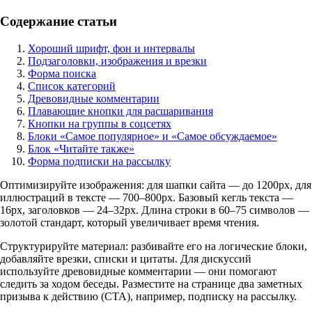
Содержание статьи
Хороший шрифт, фон и интервалы
Подзаголовки, изображения и врезки
Форма поиска
Список категорий
Древовидные комментарии
Плавающие кнопки для расшаривания
Кнопки на группы в соцсетях
Блоки «Самое популярное» и «Самое обсуждаемое»
Блок «Читайте также»
Форма подписки на рассылку
Оптимизируйте изображения: для шапки сайта — до 1200px, для
иллюстраций в тексте — 700–800px. Базовый кегль текста —
16px, заголовков — 24–32px. Длина строки в 60–75 символов —
золотой стандарт, который увеличивает время чтения.
Структурируйте материал: разбивайте его на логические блоки,
добавляйте врезки, списки и цитаты. Для дискуссий
используйте древовидные комментарии — они помогают
следить за ходом беседы. Разместите на странице два заметных
призыва к действию (CTA), например, подписку на рассылку.