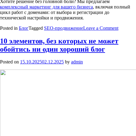
Хотите решение без головной боли? Мы предлагаем
комплексный маркетинг для вашего бизнеса
, включая полный
цикл работ с доменами: от выбора и регистрации до
технической настройки и продвижения.
on
Posted in
Блог
Tagged
SEO-продвижение
Leave a Comment
Выбор
домена
10 элементов, без которых не может
для
обойтись ни один хороший блог
бизнеса:
почему
компан
Posted on
15.10.2025
02.12.2025
by
admin
отказыв
от
зоны
.ru