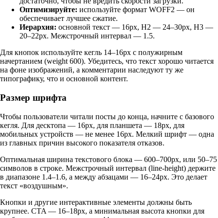
достаточно, чтобы не вредить скорости загрузки.
Оптимизируйте:
используйте формат WOFF2 — он
обеспечивает лучшее сжатие.
Иерархия:
основной текст — 16px, H2 — 24–30px, H3 —
20–22px. Межстрочный интервал — 1.5.
Для кнопок используйте кегль 14–16px с полужирным
начертанием (weight 600). Убедитесь, что текст хорошо читается
на фоне изображений, а комментарии наследуют ту же
типографику, что и основной контент.
Размер шрифта
Чтобы пользователи читали посты до конца, начните с базового
кегля. Для десктопа — 16px, для планшета — 18px, для
мобильных устройств — не менее 16px. Мелкий шрифт — одна
из главных причин высокого показателя отказов.
Оптимальная ширина текстового блока — 600–700px, или 50–75
символов в строке. Межстрочный интервал (line-height) держите
в диапазоне 1.4–1.6, а между абзацами — 16–24px. Это делает
текст «воздушным».
Кнопки и другие интерактивные элементы должны быть
крупнее. CTA — 16–18px, а минимальная высота кнопки для